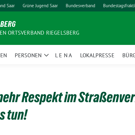
nd Saar
Grüne Jugend Saar
Bundesverband
Bundestagsfrakt
SBERG
EN ORTSVERBAND RIEGELSBERG
MEN
PERSONEN
L E N A
LOKALPRESSE
BÜR
Zeige
Untermenü
mehr Respekt im Straßenve
s tun!