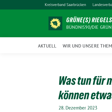
Weiter
Kreisverband Saarbrücken
Landesverba
zum
Inhalt
GRÜNE(S) RIEGEL
BÜNDNIS90/DIE GRÜN
AKTUELL
WIR UND UNSERE THE
Was tun für 
können etwa
28. Dezember 2023