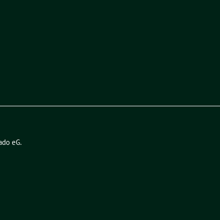
ado eG
.