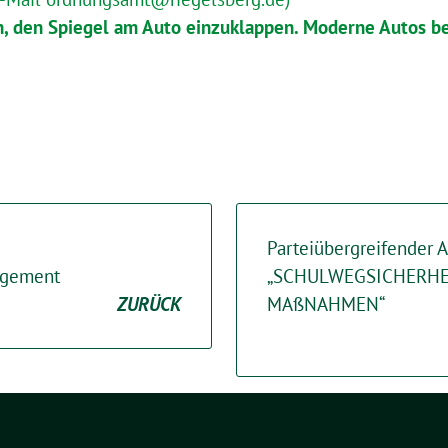
h, den Spiegel am Auto einzuklappen. Moderne Autos b
Parteiübergreifender 
agement
„SCHULWEGSICHERHE
ZURÜCK
MAßNAHMEN“