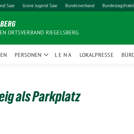
nd Saar
Grüne Jugend Saar
Bundesverband
Bundestagsfrakt
SBERG
EN ORTSVERBAND RIEGELSBERG
MEN
PERSONEN
L E N A
LOKALPRESSE
BÜR
Zeige
Untermenü
eig als Parkplatz