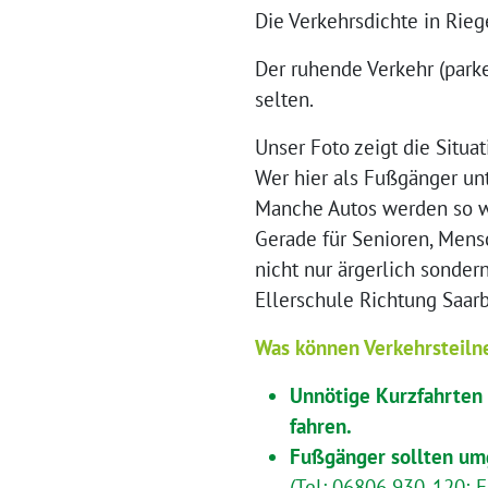
Die Verkehrsdichte in Rieg
Der ruhende Verkehr (park
selten.
Unser Foto zeigt die Situ
Wer hier als Fußgänger unt
Manche Autos werden so we
Gerade für Senioren, Mensc
nicht nur ärgerlich sonder
Ellerschule Richtung Saarb
Was können Verkehrsteiln
Unnötige Kurzfahrten
fahren.
Fußgänger sollten um
(Tel: 06806 930-120; 