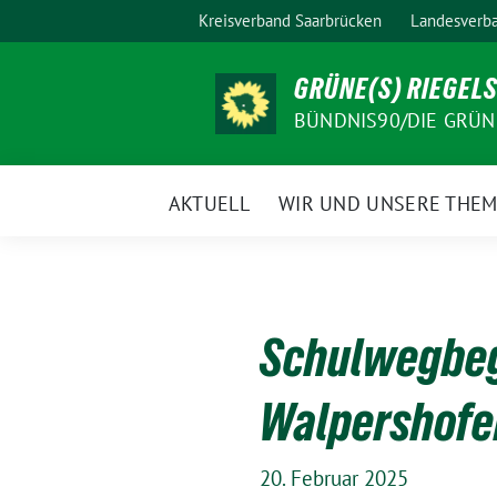
Weiter
Kreisverband Saarbrücken
Landesverba
zum
Inhalt
GRÜNE(S) RIEGEL
BÜNDNIS90/DIE GRÜN
AKTUELL
WIR UND UNSERE THE
Schulwegbeg
Walpershofen
20. Februar 2025