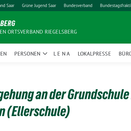
nd Saar
Grüne Jugend Saar
Bundesverband
Bundestagsfrakt
SBERG
EN ORTSVERBAND RIEGELSBERG
MEN
PERSONEN
L E N A
LOKALPRESSE
BÜR
Zeige
Untermenü
ehung an der Grundschule 
 (Ellerschule)