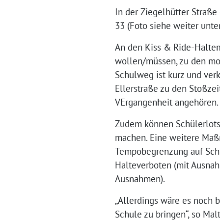
In der Ziegelhütter Straß
33 (Foto siehe weiter unte
An den Kiss & Ride-Haltem
wollen/müssen, zu den mor
Schulweg ist kurz und verke
Ellerstraße zu den Stoßze
VErgangenheit angehören.
Zudem können Schülerlotse
machen. Eine weitere Maßn
Tempobegrenzung auf Schri
Halteverboten (mit Ausna
Ausnahmen).
„Allerdings wäre es noch b
Schule zu bringen“, so Mal