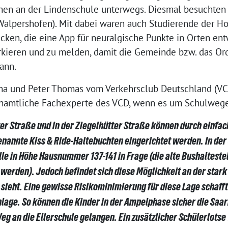
nnen an der Lindenschule unterwegs. Diesmal besuchten 
alpershofen). Mit dabei waren auch Studierende der Ho
ken, die eine App für neuralgische Punkte in Orten ent
arkieren und zu melden, damit die Gemeinde bzw. das 
ann.
a und Peter Thomas vom Verkehrsclub Deutschland (VCD
renamtliche Fachexperte des VCD, wenn es um Schulweg
er Straße und in der Ziegelhütter Straße können durch einf
enannte Kiss & Ride-Haltebuchten eingerichtet werden. In d
le in Höhe Hausnummer 137-141 in Frage (die alte Bushaltestel
werden). Jedoch befindet sich diese Möglichkeit an der star
sieht. Eine gewisse Risikominimierung für diese Lage schafft
lage. So können die Kinder in der Ampelphase sicher die Saa
Weg an die Ellerschule gelangen. Ein zusätzlicher Schülerlot