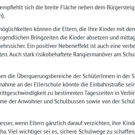
e empfiehlt sich die breite Fläche neben dem Bürgerste
n).
öglichkeiten können die Eltern, die Ihre Kinder mit de
gendlichen Bringzeiten die Kinder absetzen und mittags
hrssicher. Ein positiver Nebeneffekt ist auch eine verbe
iten. Auch stark risikobehaftete Rangiermanöver am Schu
n die Überquerungsbereiche der SchülerInnen in der Sa
ahme an der Ellerschule könnte die Einbahnstraße sein
ttgeschwindigkeit zu bestimmten Tageszeiten in Verbi
hme der Anwohner und Schulbussen sowie von der Schul
esser, wenn Eltern gänzlich darauf verzichten, ihre Kind
tha. Viel wichtiger sei es, sichere Schulwege zu schaffen