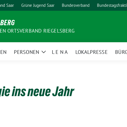
nd Saar
Grüne Jugend Saar
Bundesverband
Bundestagsfrakt
SBERG
EN ORTSVERBAND RIEGELSBERG
MEN
PERSONEN
L E N A
LOKALPRESSE
BÜR
Zeige
Untermenü
gie ins neue Jahr