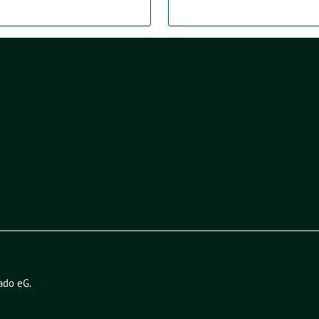
ado eG
.