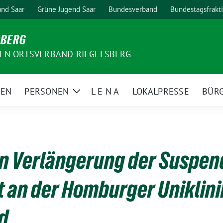
nd Saar
Grüne Jugend Saar
Bundesverband
Bundestagsfrakt
SBERG
EN ORTSVERBAND RIEGELSBERG
MEN
PERSONEN
L E N A
LOKALPRESSE
BÜR
Zeige
Untermenü
n Verlängerung der Suspen
 an der Homburger Uniklini
rd