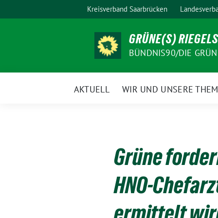
Weiter
Kreisverband Saarbrücken
Landesverba
zum
Inhalt
GRÜNE(S) RIEGEL
BÜNDNIS90/DIE GRÜN
AKTUELL
WIR UND UNSERE THE
Grüne forder
HNO-Chefarzt
ermittelt wi