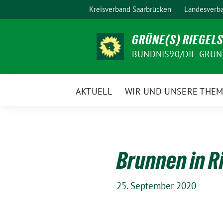
Weiter
Kreisverband Saarbrücken
Landesverba
zum
Inhalt
GRÜNE(S) RIEGEL
BÜNDNIS90/DIE GRÜN
AKTUELL
WIR UND UNSERE THE
Brunnen in R
25. September 2020