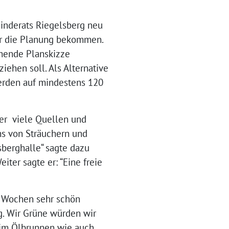
inderats Riegelsberg neu
ür die Planung bekommen.
chende Planskizze
iehen soll. Als Alternative
erden auf mindestens 120
ier viele Quellen und
hs von Sträuchern und
sberghalle“ sagte dazu
ter sagte er: “Eine freie
n Wochen sehr schön
g. Wir Grüne würden wir
eim Ölbrunnen wie auch