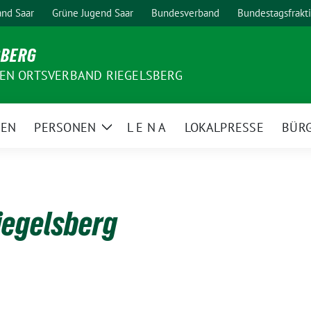
nd Saar
Grüne Jugend Saar
Bundesverband
Bundestagsfrakt
SBERG
EN ORTSVERBAND RIEGELSBERG
MEN
PERSONEN
L E N A
LOKALPRESSE
BÜR
Zeige
Untermenü
iegelsberg