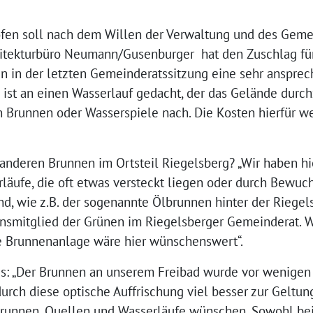
ofen soll nach dem Willen der Verwaltung und des Geme
chitekturbüro Neumann/Gusenburger hat den Zuschlag f
en in der letzten Gemeinderatssitzung eine sehr anspre
 ist an einen Wasserlauf gedacht, der das Gelände durchz
 Brunnen oder Wasserspiele nach. Die Kosten hierfür w
 anderen Brunnen im Ortsteil Riegelsberg? „Wir haben h
läufe, die oft etwas versteckt liegen oder durch Bewuc
d, wie z.B. der sogenannte Ölbrunnen hinter der Riegel
nsmitglied der Grünen im Riegelsberger Gemeinderat. Wei
ie Brunnenanlage wäre hier wünschenswert“.
us: „Der Brunnen an unserem Freibad wurde vor wenige
rch diese optische Auffrischung viel besser zur Geltun
 Brunnen, Quellen und Wasserläufe wünschen. Sowohl b