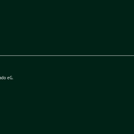
ado eG
.