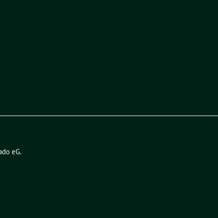
ado eG
.