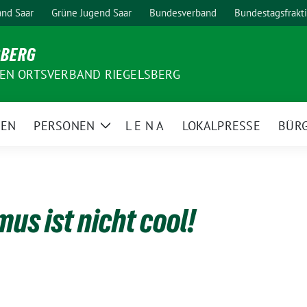
nd Saar
Grüne Jugend Saar
Bundesverband
Bundestagsfrakt
SBERG
EN ORTSVERBAND RIEGELSBERG
MEN
PERSONEN
L E N A
LOKALPRESSE
BÜR
Zeige
Untermenü
us ist nicht cool!