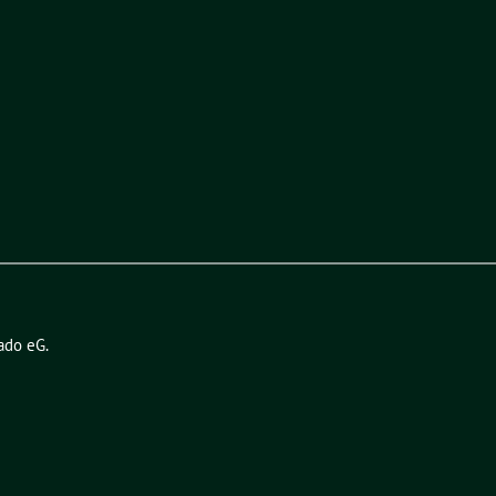
ado eG
.