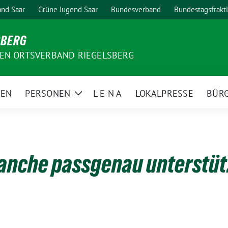
nd Saar
Grüne Jugend Saar
Bundesverband
Bundestagsfrakt
SBERG
EN ORTSVERBAND RIEGELSBERG
MEN
PERSONEN
L E N A
LOKALPRESSE
BÜR
Zeige
Untermenü
anche passgenau unterstüt