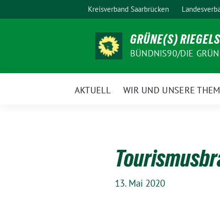
Weiter
Kreisverband Saarbrücken
Landesverba
zum
Inhalt
GRÜNE(S) RIEGEL
BÜNDNIS90/DIE GRÜN
AKTUELL
WIR UND UNSERE THE
Tourismusbr
13. Mai 2020