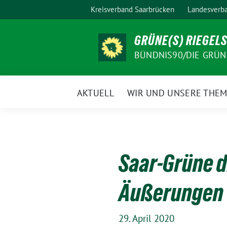
Weiter
Kreisverband Saarbrücken
Landesverba
zum
Inhalt
GRÜNE(S) RIEGEL
BÜNDNIS90/DIE GRÜN
AKTUELL
WIR UND UNSERE THE
Saar-Grüne d
Äußerungen
29. April 2020