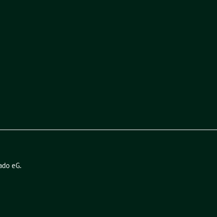
ado eG
.