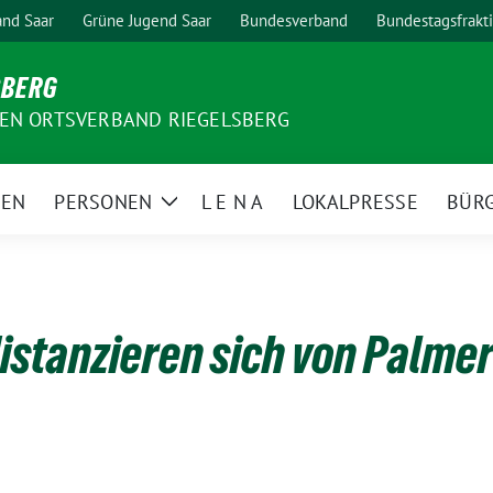
nd Saar
Grüne Jugend Saar
Bundesverband
Bundestagsfrakt
SBERG
EN ORTSVERBAND RIEGELSBERG
MEN
PERSONEN
L E N A
LOKALPRESSE
BÜR
Zeige
Untermenü
istanzieren sich von Palmer