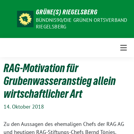
Weiter
GRÜNE(S) RIEGELSBERG
zum
Inhalt
BÜNDNIS90/DIE GRÜNEN ORTSVERBAND
RIEGELSBERG
RAG-Motivation für
Grubenwasseranstieg allein
wirtschaftlicher Art
14. Oktober 2018
Zu den Aussagen des ehemaligen Chefs der RAG AG
und heutigen RAG-Stiftungs-Chefs Bernd Tönjes,